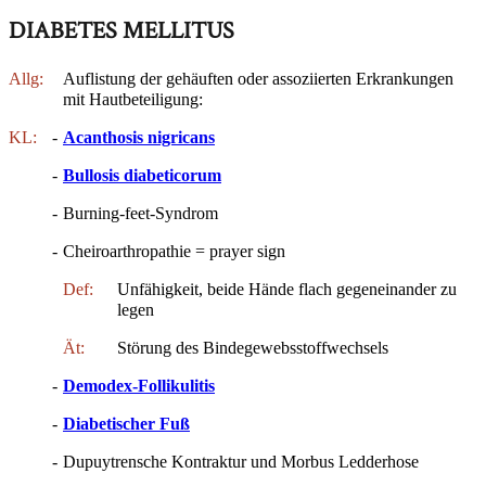
DIABETES MELLITUS
Allg:
Auflistung der gehäuften oder assoziierten Erkrankungen
mit Hautbeteiligung:
KL:
-
Acanthosis nigricans
-
Bullosis diabeticorum
-
Burning-feet-Syndrom
-
Cheiroarthropathie = prayer sign
Def:
Unfähigkeit, beide Hände flach gegeneinander zu
legen
Ät:
Störung des Bindegewebsstoffwechsels
-
Demodex-Follikulitis
-
Diabetischer Fuß
-
Dupuytrensche Kontraktur und Morbus Ledderhose