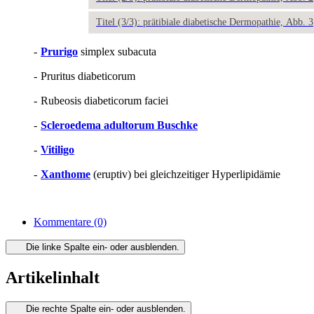
Titel (3/3): prätibiale diabetische Dermopathie, Abb. 3
-
Prurigo
simplex subacuta
-
Pruritus diabeticorum
-
Rubeosis diabeticorum faciei
-
Scleroedema adultorum Buschke
-
Vitiligo
-
Xanthome
(eruptiv) bei gleichzeitiger Hyperlipidämie
Kommentare
(0)
Die linke Spalte ein- oder ausblenden.
Artikelinhalt
Die rechte Spalte ein- oder ausblenden.