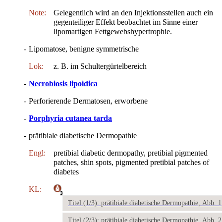
Note:
Gelegentlich wird an den Injektionsstellen auch ein
gegenteiliger Effekt beobachtet im Sinne einer
lipomartigen Fettgewebshypertrophie.
-
Lipomatose, benigne symmetrische
Lok:
z. B. im Schultergürtelbereich
-
Necrobiosis lipoidica
-
Perforierende Dermatosen, erworbene
-
Porphyria cutanea tarda
-
prätibiale diabetische Dermopathie
Engl:
pretibial diabetic dermopathy, pretibial pigmented
patches, shin spots, pigmented pretibial patches of
diabetes
KL:
3
Titel (1/3): prätibiale diabetische Dermopathie, Abb. 1
Titel (2/3): prätibiale diabetische Dermopathie, Abb. 2