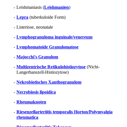
-
Leishmaniasis (
Leishmanien
)
-
Lepra
(tuberkuloide Form)
-
Listeriose, neonatale
-
Lymphogranuloma inguinale/venereum
-
Lymphomatoide Granulomatose
-
Majocchi's Granulom
-
Multizentrische Retikulohistiozytose
(Nicht-
Langerhanszell-Histiozytose)
-
Nekrobiotisches Xanthogranulom
-
Necrobiosis lipoidica
-
Rheumaknoten
-
Riesenzellarteriitis temporalis Horton/Polymyalgia
rheumatica