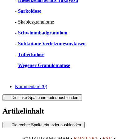
-
Riesenzellarteriitis Takayasu
-
Sarkoidose
-
Skabiesgranulome
-
Schwimmbadgranulom
-
Subkutane Verletzungsmykosen
-
Tuberkulose
-
Wegener-Granulomatose
Kommentare
(0)
Die linke Spalte ein- oder ausblenden.
Artikelinhalt
Die rechte Spalte ein- oder ausblenden.
©WIKIDERM GMBH •
KONTAKT
•
FAQ
•