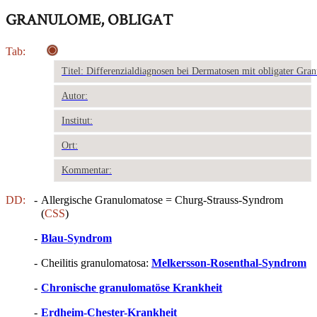
GRANULOME, OBLIGAT
Tab:
Titel: Differenzialdiagnosen bei Dermatosen mit obligater Gra
Autor:
Institut:
Ort:
Kommentar:
DD:
-
Allergische Granulomatose = Churg-Strauss-Syndrom
(
CSS
)
-
Blau-Syndrom
-
Cheilitis granulomatosa:
Melkersson-Rosenthal-Syndrom
-
Chronische granulomatöse Krankheit
-
Erdheim-Chester-Krankheit