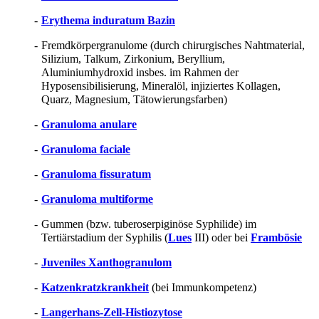
-
Erythema induratum Bazin
-
Fremdkörpergranulome (durch chirurgisches Nahtmaterial,
Silizium, Talkum, Zirkonium, Beryllium,
Aluminiumhydroxid insbes. im Rahmen der
Hyposensibilisierung, Mineralöl, injiziertes Kollagen,
Quarz, Magnesium, Tätowierungsfarben)
-
Granuloma anulare
-
Granuloma faciale
-
Granuloma fissuratum
-
Granuloma multiforme
-
Gummen (bzw. tuberoserpiginöse Syphilide) im
Tertiärstadium der Syphilis (
Lues
III) oder bei
Frambösie
-
Juveniles Xanthogranulom
-
Katzenkratzkrankheit
(bei Immunkompetenz)
-
Langerhans-Zell-Histiozytose