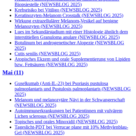
Biopsiestelle (NEWSBLOG 2025)
Krebsrisiko bei Vitiligo (NEWSBLOG 2025)
Keratinozyten-Melanom Crosstalk (NEWSBLOG 2025)
Wirkung extrazellulärer Melanom-Vesikel auf benigne
Melanozyten (NEWSBLOG 2025)
Lues im Sekundärstadium mit einer Histologie ähnlich dem
interstitiellen Granuloma anulare (NEWSBLOG 2025)
Botulinum bei androgenetischer Alopezie (NEWSBLOG
2025)
Cutis senilis (NEWSBLOG 2025)
Atopisches Ekzem und orale Supplementierung von Lipiden
bzw. Fettsäuren (NEWSBLOG 2025)
Mai (11)
Guselkumab (Anti-IL-23) bei Psoriasis pustulosa
palmoplantaris und Pustulosis palmoplantaris (NEWSBLOG
2025)
Melanom und melanozytäre Nävi in der Schwangerschaft
(NEWSBLOG 2025)
Autoimmunerkrankungen bei Patientinnen mit vulvärem
Lichen sclerosus (NEWSBLOG 2025)
Topisches und orales Minoxidil (NEWSBLOG 2025)
Tageslicht-PDT bei Verrucae plane mit 10% Methylenblau-
Gel (NEWSBLOG 2025)