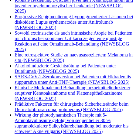
Klonale Beziehung zwischen juvenilem Xanthogranulom und
juveniler myelomonozytischer Leukämie (NEWSBLOG
2025)
Progressive Repigmentierung hypopigmentierter Läsionen bei
diskoidem Lupus erythematodes unter Anifrolumab
(NEWSBLOG 2025)
Sowohl extrinsische als auch intrinsische Atopie bei Patienten
mit chronischer spontaner Urtikaria zeigen eine günstige
Reaktion auf eine Omalizumab-Behandlung (NEWSBLOG
2025)
Eine retrospektive Studie zu naevusassoziiertem Melanoma in
situ (NEWSBLOG 2025)
Alkoholinduzierte Gesichtsrötung bei Patienten unter
Dupilumab (NEWSBLOG 2025)
SARS-CoV-2-Serokonversion bei Patienten mit Hidradenitis
suppurativa unter Anti-TNF-Therapie (NEWSBLOG 2025)
Klinische Merkmale und Behandlung arzneimittelinduzierter
eruptiver Keratoakanthome und Plattenepithelkarzinome
(NEWSBLOG 2025)
Prädiktive Faktoren für chirurgische Sicherheitsränder beim
Dermatofibrosarcoma protuberans (NEWSBLOG 2025)
Wirkung der photodynamischen Therapie mit 5-
Aminolävulinsäure gefolgt von sequentieller 30 %
supramolekularer Salicylsäurebehandlung bei moderater bis
schwerer Akne vulgaris (NEWSBLOG 2025)