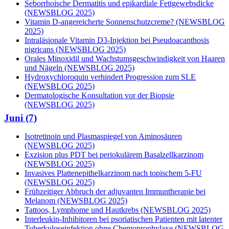
Seborrhoische Dermatitis und epikardiale Fettgewebsdicke
(NEWSBLOG 2025)
Vitamin D-angereicherte Sonnenschutzcreme? (NEWSBLOG
2025)
Intraläsionale Vitamin D3-Injektion bei Pseudoacanthosis
nigricans (NEWSBLOG 2025)
Orales Minoxidil und Wachstumsgeschwindigkeit von Haaren
und Nägeln (NEWSBLOG 2025)
Hydroxychloroquin verhindert Progression zum SLE
(NEWSBLOG 2025)
Dermatologische Konsultation vor der Biopsie
(NEWSBLOG 2025)
Juni (7)
Isotretinoin und Plasmaspiegel von Aminosäuren
(NEWSBLOG 2025)
Exzision plus PDT bei periokulärem Basalzellkarzinom
(NEWSBLOG 2025)
Invasives Plattenepithelkarzinom nach topischem 5-FU
(NEWSBLOG 2025)
Frühzeitiger Abbruch der adjuvanten Immuntherapie bei
Melanom (NEWSBLOG 2025)
Tattoos, Lymphome und Hautkrebs (NEWSBLOG 2025)
Interleukin-Inhibitoren bei psoriatischen Patienten mit latenter
Tuberkuloseinfektion ohne Chemoprophylaxe (NEWSBLOG