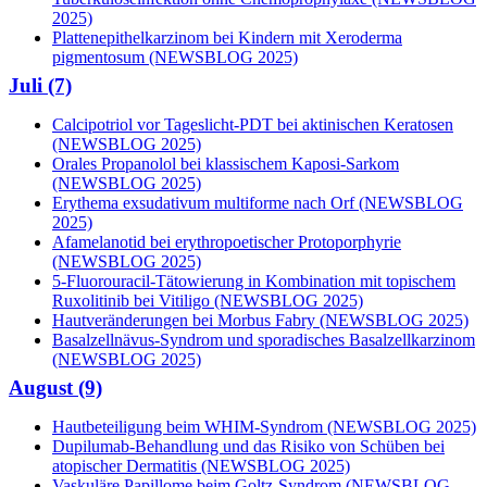
2025)
Plattenepithelkarzinom bei Kindern mit Xeroderma
pigmentosum (NEWSBLOG 2025)
Juli (7)
Calcipotriol vor Tageslicht-PDT bei aktinischen Keratosen
(NEWSBLOG 2025)
Orales Propanolol bei klassischem Kaposi-Sarkom
(NEWSBLOG 2025)
Erythema exsudativum multiforme nach Orf (NEWSBLOG
2025)
Afamelanotid bei erythropoetischer Protoporphyrie
(NEWSBLOG 2025)
5-Fluorouracil-Tätowierung in Kombination mit topischem
Ruxolitinib bei Vitiligo (NEWSBLOG 2025)
Hautveränderungen bei Morbus Fabry (NEWSBLOG 2025)
Basalzellnävus-Syndrom und sporadisches Basalzellkarzinom
(NEWSBLOG 2025)
August (9)
Hautbeteiligung beim WHIM-Syndrom (NEWSBLOG 2025)
Dupilumab-Behandlung und das Risiko von Schüben bei
atopischer Dermatitis (NEWSBLOG 2025)
Vaskuläre Papillome beim Goltz-Syndrom (NEWSBLOG