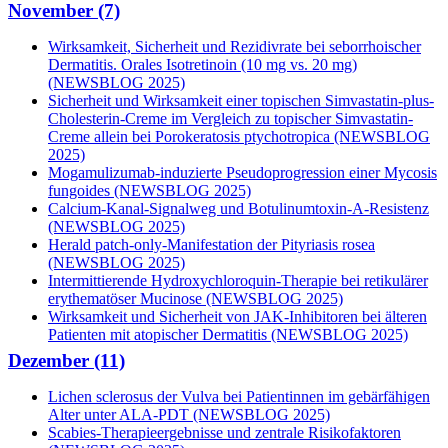
November (7)
Wirksamkeit, Sicherheit und Rezidivrate bei seborrhoischer
Dermatitis. Orales Isotretinoin (10 mg vs. 20 mg)
(NEWSBLOG 2025)
Sicherheit und Wirksamkeit einer topischen Simvastatin-plus-
Cholesterin-Creme im Vergleich zu topischer Simvastatin-
Creme allein bei Porokeratosis ptychotropica (NEWSBLOG
2025)
Mogamulizumab-induzierte Pseudoprogression einer Mycosis
fungoides (NEWSBLOG 2025)
Calcium-Kanal-Signalweg und Botulinumtoxin-A-Resistenz
(NEWSBLOG 2025)
Herald patch-only-Manifestation der Pityriasis rosea
(NEWSBLOG 2025)
Intermittierende Hydroxychloroquin-Therapie bei retikulärer
erythematöser Mucinose (NEWSBLOG 2025)
Wirksamkeit und Sicherheit von JAK-Inhibitoren bei älteren
Patienten mit atopischer Dermatitis (NEWSBLOG 2025)
Dezember (11)
Lichen sclerosus der Vulva bei Patientinnen im gebärfähigen
Alter unter ALA-PDT (NEWSBLOG 2025)
Scabies-Therapieergebnisse und zentrale Risikofaktoren