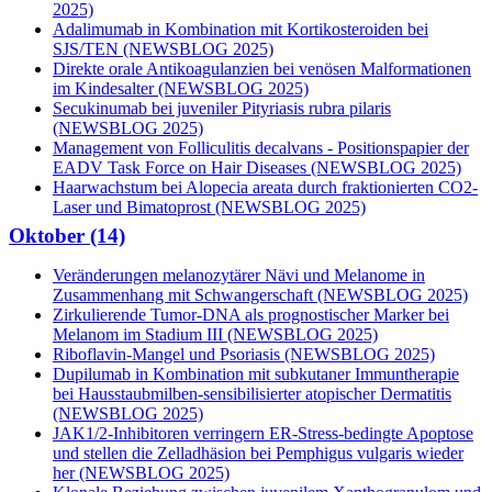
2025)
Adalimumab in Kombination mit Kortikosteroiden bei
SJS/TEN (NEWSBLOG 2025)
Direkte orale Antikoagulanzien bei venösen Malformationen
im Kindesalter (NEWSBLOG 2025)
Secukinumab bei juveniler Pityriasis rubra pilaris
(NEWSBLOG 2025)
Management von Folliculitis decalvans - Positionspapier der
EADV Task Force on Hair Diseases (NEWSBLOG 2025)
Haarwachstum bei Alopecia areata durch fraktionierten CO2-
Laser und Bimatoprost (NEWSBLOG 2025)
Oktober (14)
Veränderungen melanozytärer Nävi und Melanome in
Zusammenhang mit Schwangerschaft (NEWSBLOG 2025)
Zirkulierende Tumor-DNA als prognostischer Marker bei
Melanom im Stadium III (NEWSBLOG 2025)
Riboflavin-Mangel und Psoriasis (NEWSBLOG 2025)
Dupilumab in Kombination mit subkutaner Immuntherapie
bei Hausstaubmilben-sensibilisierter atopischer Dermatitis
(NEWSBLOG 2025)
JAK1/2-Inhibitoren verringern ER-Stress-bedingte Apoptose
und stellen die Zelladhäsion bei Pemphigus vulgaris wieder
her (NEWSBLOG 2025)