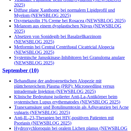
2025)
Diffuse plane Xanthome bei normalem Lipidprofil und
Myelom (NEWSBLOG 2025)
Oxymetazolin 1% Creme bei Rosacea (NEWSBLOG 2025)
Melanom aus einem dysplastischen Nävus (NEWSBLOG
2025)
Absetzen von Sonidegib bei Basalzellkarzinom
(NEWSBLOG 2025)
Metformin bei Central Centrifugal Cicatricial Alopecia
(NEWSBLOG 2025)
Systemische Januskinase-Inhibitoren bei Granuloma anulare
(NEWSBLOG 2025)
September (10)
Behandlung der androgenetischen Alopezie mit
plättchenreichem Plasma (PRP): Microneedling versus
intradermale Injektion (NEWSBLOG 2025)
Klinische Bedeutung isolierter Anti-La-Antikörper beim
systemischen Lupus erythematodes (NEWSBLOG 2025)
Tranexamsäure und Botulinumtoxin als Adjuvanzien bei Acne
vulgaris (NEWSBLOG 2025)
Anti-IL-23-Therapien bei HIV-positiven Patienten mit
Psoriasis (NEWSBLOG 2025)
Hydroxychloroquin bei oralem Lichen planus (NEWSBLOG