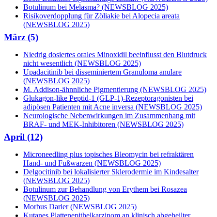
Botulinum bei Melasma? (NEWSBLOG 2025)
Risikoverdopplung für Zöliakie bei Alopecia areata
(NEWSBLOG 2025)
März (5)
Niedrig dosiertes orales Minoxidil beeinflusst den Blutdruck
nicht wesentlich (NEWSBLOG 2025)
Upadacitinib bei disseminiertem Granuloma anulare
(NEWSBLOG 2025)
M. Addison-ähnnliche Pigmentierung (NEWSBLOG 2025)
Glukagon-like Peptid-1 (GLP-1)-Rezeptoragonisten bei
adipösen Patienten mit Acne inversa (NEWSBLOG 2025)
Neurologische Nebenwirkungen im Zusammenhang mit
BRAF- und MEK-Inhibitoren (NEWSBLOG 2025)
April (12)
Microneedling plus topisches Bleomycin bei refraktären
Hand- und Fußwarzen (NEWSBLOG 2025)
Delgocitinib bei lokalisierter Sklerodermie im Kindesalter
(NEWSBLOG 2025)
Botulinum zur Behandlung von Erythem bei Rosazea
(NEWSBLOG 2025)
Morbus Darier (NEWSBLOG 2025)
Kutanes Plattenepithelkarzinom an klinisch abgeheilter