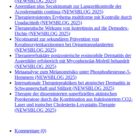
(NEWSBLOG 2025)
Apremilast plus Secukinumab zur Langzeitkontrolle der
Acrodermatitis continua (NEWSBLOG 2025)
Therapieresistentes Erythema multiforme mit Kontrolle durch
Upadacitinib (NEWSBLOG 2025)
Therapeutische Wirkung von Isotretinoin auf die Demodex-
Dichte (NEWSBLOG 2025)
Nicotinamid zur sekundären Prävention von
Keratinozytenkarzinomen bei Organtransplantierten
(NEWSBLOG 2025)
Therapierefraktäre postzosterische eosinophile Dermatitis der
Augenlider erfolgreich mit Mycophenolat-Mofetil behandelt
(NEWSBLOG 2025)
Metaanalyse zum Melanomrisiko unter Phosphodiesterase-5-
Hemmern (NEWSBLOG 2025)
Internationale Therapiepraktiken bei atopischer Dermatitis in
Schwangerschaft und Stillzeit (NEWSBLOG 2025)
Therapie der disseminierten superfiziellen aktinischen
Porokeratose durch die Kombination aus fraktioniertem CO2-
Laser und topischer Cholesterin-Lovastatin-Therapie
(NEWSBLOG 2025)
Kommentare
(0)