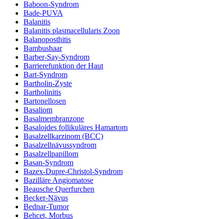
Baboon-Syndrom
Bade-PUVA
Balanitis
Balanitis plasmacellularis Zoon
Balanoposthitis
Bambushaar
Barber-Say-Syndrom
Barrierefunktion der Haut
Bart-Syndrom
Bartholin-Zyste
Bartholinitis
Bartonellosen
Basaliom
Basalmembranzone
Basaloides follikuläres Hamartom
Basalzellkarzinom (BCC)
Basalzellnävussyndrom
Basalzellpapillom
Basan-Syndrom
Bazex-Dupre-Christol-Syndrom
Bazilläre Angiomatose
Beausche Querfurchen
Becker-Nävus
Bednar-Tumor
Behcet, Morbus