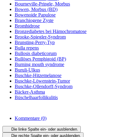
Bourneville-Pringle, Morbus
Bowen, Morbus (BD)
Bowenoide Papulose
Branchiogene Zyste
Bromhidrose
Bronzediabetes bei Hämochromatose
Brooke-Spiegler-Syndrom
Brunsting-Perry-Typ
Bulla repens
Bullosis diabeticorum
Bullöses Pemphigoid (BP)
Burning mouth syndrome
Buruli-Ulkus
Buschke-Hitzemelanose
Buschke-Löwenstein-Tumor
Buschke-Ollendorff-Syndrom
Bäcker-Asthma
Büschelhaarfollikulitis
Kommentare
(0)
Die linke Spalte ein- oder ausblenden.
Die rechte Spalte ein- oder ausblenden.