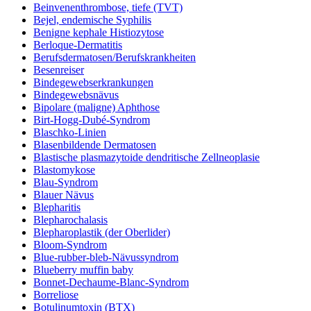
Beinvenenthrombose, tiefe (TVT)
Bejel, endemische Syphilis
Benigne kephale Histiozytose
Berloque-Dermatitis
Berufsdermatosen/Berufskrankheiten
Besenreiser
Bindegewebserkrankungen
Bindegewebsnävus
Bipolare (maligne) Aphthose
Birt-Hogg-Dubé-Syndrom
Blaschko-Linien
Blasenbildende Dermatosen
Blastische plasmazytoide dendritische Zellneoplasie
Blastomykose
Blau-Syndrom
Blauer Nävus
Blepharitis
Blepharochalasis
Blepharoplastik (der Oberlider)
Bloom-Syndrom
Blue-rubber-bleb-Nävussyndrom
Blueberry muffin baby
Bonnet-Dechaume-Blanc-Syndrom
Borreliose
Botulinumtoxin (BTX)