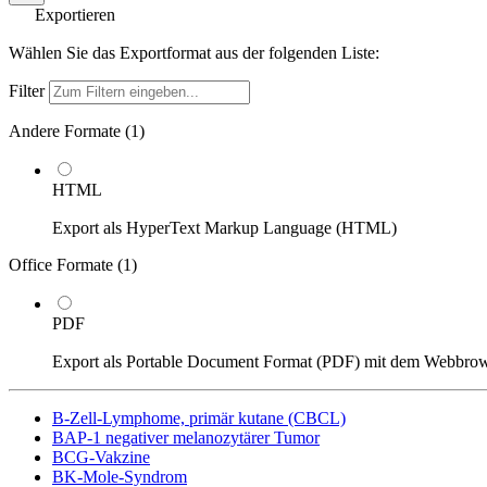
Exportieren
Wählen Sie das Exportformat aus der folgenden Liste:
Filter
Andere Formate (
1
)
HTML
Export als HyperText Markup Language (HTML)
Office Formate (
1
)
PDF
Export als Portable Document Format (PDF) mit dem Webbro
B-Zell-Lymphome, primär kutane (CBCL)
BAP-1 negativer melanozytärer Tumor
BCG-Vakzine
BK-Mole-Syndrom