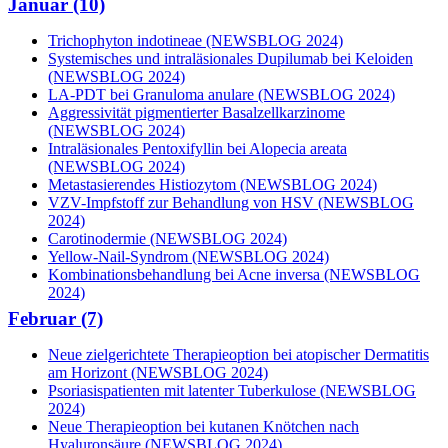
Januar (10)
Trichophyton indotineae (NEWSBLOG 2024)
Systemisches und intraläsionales Dupilumab bei Keloiden
(NEWSBLOG 2024)
LA-PDT bei Granuloma anulare (NEWSBLOG 2024)
Aggressivität pigmentierter Basalzellkarzinome
(NEWSBLOG 2024)
Intraläsionales Pentoxifyllin bei Alopecia areata
(NEWSBLOG 2024)
Metastasierendes Histiozytom (NEWSBLOG 2024)
VZV-Impfstoff zur Behandlung von HSV (NEWSBLOG
2024)
Carotinodermie (NEWSBLOG 2024)
Yellow-Nail-Syndrom (NEWSBLOG 2024)
Kombinationsbehandlung bei Acne inversa (NEWSBLOG
2024)
Februar (7)
Neue zielgerichtete Therapieoption bei atopischer Dermatitis
am Horizont (NEWSBLOG 2024)
Psoriasispatienten mit latenter Tuberkulose (NEWSBLOG
2024)
Neue Therapieoption bei kutanen Knötchen nach
Hyaluronsäure (NEWSBLOG 2024)