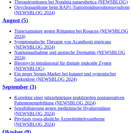
Therapieoptionen bei Notalgia paraesthetica (NEWSBLOG)
Onychopapillome beim BAP1-Tumorprädispositionssyndrom
(NEWSBLOG 2024)
August (5)
Tranexamsäure gegen Rötungen bei Rosacea (NEWSBLOG
2024)
Symptomatische Therapie von Acanthosis nigricans
(NEWSBLOG 2024)
Natriumaufnahme und atopische Dermatitis (NEWSBLOG
2024)
Bleomycin intraläsional für digitale mukoide Zysten
(NEWSBLOG)
Ein neuer Serum-Marker bei kutaner und systemischer
Sarkoidose (NEWSBLOG 2024)
September (3)
Korrektur einer jahrzehntelang praktizierten postoperativen
Patientenempfehlung (NEWSBLOG 2024)
Sensibilisierung gegen medizinische Hyaluronidase
(NEWSBLOG 2024)
Pityriasis rosea-ähnliche Arzneitmittelexantheme
(NEWSBLOG 2024)
Oktober (9)