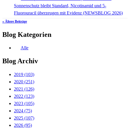
Sonnenschutz bleibt Standard, Nicotinamid und 5-
Fluorouracil überzeugen mit Evidenz (NEWSBLOG 2026)
« Ältere Beiträge
Blog Kategorien
Alle
Blog Archiv
2019
(103)
2020
(251)
2021
(126)
2022
(123)
2023
(105)
2024
(75)
2025
(107)
2026
(95)