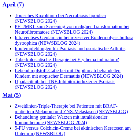
April (7)
Topisches Ruxolitinib bei Necrobiosis lipoidica
(NEWSBLOG 2024)
PET/MRT zum Screening von maligner Transformation bei
Neurofibromatose (NEWSBLOG 2024)
Intravenöses Gentamicin bei rezessiver Epidermolysis bullosa
dystrophica (NEWSBLOG 2024)
Impfempfehlungen für Psoriasis und psoriatische Arthritis
(NEWSBLOG 2024)
Tuberkulostatische Therapie bei Erythema induratum?
(NEWSBLOG 2024)
Lebendimpfstoff-Gabe bei mit Dupilumab behandelten
Kindern mit atopischer Dermatitis (NEWSBLOG 2024)
Upadacitinib bei TNF-Inhibitor-induzierter Psoriasis
(NEWSBLOG 2024)
Mai (5)
Zweitlinien-Triple-Therapie bei Patienten mit BRAF-
mutiertem Melanom und ZNS-Metastasen (NEWSBLOG)
Behandlung genitaler Warzen mit intraläsionaler
Immuntherapie (NEWSBLOG 2024)
5-FU versus Colchicin-Creme bei aktinischen Keratosen am
Unterarm (NEWSBLOG)