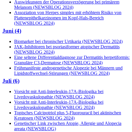
Auswirkungen der Operationsverzögerung bei primärem
Melanom (NEWSBLOG 2024)
Assoziation von Herpes simplex mit erhöhtem Risiko von
Plattenepithelkarzinomen im Kopf-Hals-Bereich
(NEWSBLOG 2024)
Juni (4)
Biomarker bei chronischer Urtikaria (NEWSBLOG 2024)
JAK-Inhibitoren bei psoriasiformer atopischer Dermatitis
(NEWSBLOG 2024)
Eine seltene Differentialdiagnose zur Dermatitis herpetiformis:
Granuläre C3-Dermatose (NEWSBLOG 2024)
Frühmanifeste androgenetische Alopezie bei Männern und
Lipidstoffwechsel-Störungen (NEWSBLOG 2024)
Juli (6)
Vorsicht mit Anti-Interleukin-17A-Biologika bei
Livedovaskulopathie (NEWSBLOG 2024)
Vorsicht mit Anti-Interleukin-17A-Biologika bei
Livedovaskulopathie (NEWSBLOG 2024)
Topisches Calcipotriol plus 5-Fluorouracil bei aktinischen
Keratosen (NEWSBLOG 2024)
Genetischer Link zwischen Atopie, Allergie und Alopecia
areata (NEWSBLOG)