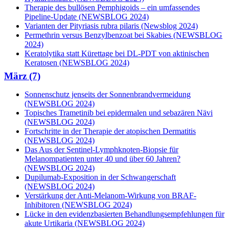
Therapie des bullösen Pemphigoids – ein umfassendes
Pipeline-Update (NEWSBLOG 2024)
Varianten der Pityriasis rubra pilaris (Newsblog 2024)
Permethrin versus Benzylbenzoat bei Skabies (NEWSBLOG
2024)
Keratolytika statt Kürettage bei DL-PDT von aktinischen
Keratosen (NEWSBLOG 2024)
März (7)
Sonnenschutz jenseits der Sonnenbrandvermeidung
(NEWSBLOG 2024)
Topisches Trametinib bei epidermalen und sebazären Nävi
(NEWSBLOG 2024)
Fortschritte in der Therapie der atopischen Dermatitis
(NEWSBLOG 2024)
Das Aus der Sentinel-Lymphknoten-Biopsie für
Melanompatienten unter 40 und über 60 Jahren?
(NEWSBLOG 2024)
Dupilumab-Exposition in der Schwangerschaft
(NEWSBLOG 2024)
Verstärkung der Anti-Melanom-Wirkung von BRAF-
Inhibitoren (NEWSBLOG 2024)
Lücke in den evidenzbasierten Behandlungsempfehlungen für
akute Urtikaria (NEWSBLOG 2024)